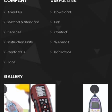
COMPANY
USEFUL LINK
About Us
Download
Method & Standard
Link
Services
Contact
Instruction Units
Webmail
Contact Us
Backoffice
Jobs
GALLERY